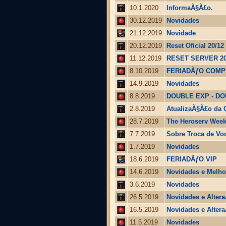
10.1.2020
InformaÃ§Ã£o.
30.12.2019
Novidades
21.12.2019
Novidade
20.12.2019
Reset Oficial 20/12
11.12.2019
RESET SERVER 20
8.10.2019
FERIADÃƒO COMPL
14.9.2019
Novidades
8.8.2019
DOUBLE EXP - D
2.8.2019
AtualizaÃ§Ã£o da 
28.7.2019
The Heroserv Week
7.7.2019
Sobre Troca de V
1.7.2019
Novidades
18.6.2019
FERIADÃƒO VIP
14.6.2019
Novidades e Melhor
3.6.2019
Novidades
26.5.2019
Novidades e Alter
16.5.2019
Novidades e Alter
11.5.2019
Novidades