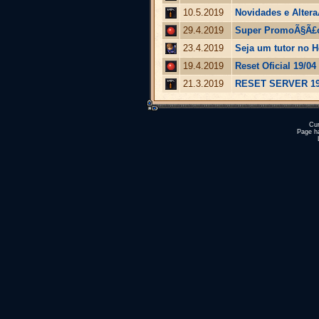
10.5.2019
Novidades e Alter
29.4.2019
Super PromoÃ§Ã£o
23.4.2019
Seja um tutor no H
19.4.2019
Reset Oficial 19/04
21.3.2019
RESET SERVER 19
Cur
Page h