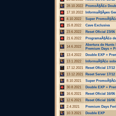
28.10.2022
PromoÃ§Ã£o Doubl
17.10.2022
InformaÃ§Ãµes Ger
4.10.2022
Super PromoÃ§Ã£o
15.8.2022
Cave Exclusiva
23.6.2022
Reset Oficial 23/06
21.6.2022
ProgramaÃ§Ã£o de 
Abertura de Hunts 
14.6.2022
Premium Days + P
13.4.2022
Double EXP + Prem
13.1.2022
InformaÃ§Ã£o sobr
17.12.2021
Reset Oficial 17/12
13.12.2021
Reset Server 17/12
8.10.2021
Super PromoÃ§Ã£o
30.8.2021
Double EXP + Prem
16.6.2021
Reset Oficial 16/06 
12.6.2021
Reset Oficial 16/06
2.4.2021
Premium Days Fer
10.3.2021
Double EXP