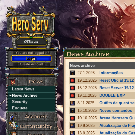
News archive
27.1.2026
Informações
19.12.2025
Reset Oficial 19/12
15.12.2025
Reset Server 19/12 
Latest News
News Archive
19.11.2025
DOUBLE EXP
Security
8.11.2025
Outfits de quest s
Enquete
15.10.2025
Novos comandos
10.10.2025
Arena Heroserv Qu
19.9.2025
Atualização de Fra
13.9.2025
Atualização do Cas