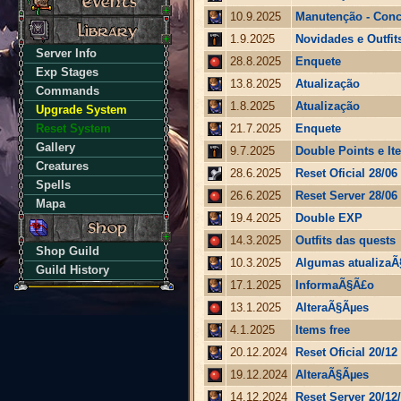
10.9.2025
Manutenção - Conc
1.9.2025
Novidades e Outfit
Server Info
28.8.2025
Enquete
Exp Stages
13.8.2025
Atualização
Commands
1.8.2025
Atualização
Upgrade System
Reset System
21.7.2025
Enquete
Gallery
9.7.2025
Double Points e It
Creatures
28.6.2025
Reset Oficial 28/06
Spells
26.6.2025
Reset Server 28/06
Mapa
19.4.2025
Double EXP
14.3.2025
Outfits das quests
Shop Guild
10.3.2025
Algumas atualiza
Guild History
17.1.2025
InformaÃ§Ã£o
13.1.2025
AlteraÃ§Ãµes
4.1.2025
Items free
20.12.2024
Reset Oficial 20/12
19.12.2024
AlteraÃ§Ãµes
14.12.2024
Reset Server 20/12/