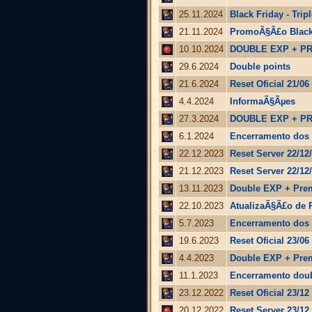
25.11.2024
Black Friday - Trip
21.11.2024
PromoÃ§Ã£o Black
10.10.2024
DOUBLE EXP + P
29.6.2024
Double points
21.6.2024
Reset Oficial 21/06
4.4.2024
InformaÃ§Ãµes
27.3.2024
DOUBLE EXP + P
6.1.2024
Encerramento dos 
22.12.2023
Reset Server 22/12/
21.12.2023
Reset Server 22/12/
13.11.2023
Double EXP + Prem
22.10.2023
AtualizaÃ§Ã£o de 
5.7.2023
Encerramento dos 
19.6.2023
Reset Oficial 23/06
4.4.2023
Double EXP + Pre
11.1.2023
Encerramento doubl
23.12.2022
Reset Oficial 23/12
20.12.2022
Reset Server 23/12