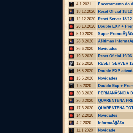
4.1.2021
Encerramento do d
18.12.2020
Reset Oficial 18/12
12.12.2020
Reset Server 18/12
28.10.2020
Double EXP + Pre
5.10.2020
Super PromoÃ§Ã£o
28.8.2020
Ãšltimas informaÃ
26.6.2020
Novidades
19.6.2020
Reset Oficial 19/06
12.6.2020
RESET SERVER 19
16.5.2020
Double EXP ativad
15.5.2020
Novidades
1.5.2020
Double Exp + Pre
30.3.2020
PERMANÃŠNCIA D
26.3.2020
QUARENTENA FRE
17.3.2020
QUARENTENA TOT
14.2.2020
Novidades
4.2.2020
InformaÃ§Ã£o
11.1.2020
Novidade